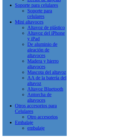
Soporte para celulares
Soporte para
celulares
Mini altavoces
Altavoz de plástico
Altavoz del iPhone
y iPad
De aluminio de
aleación de
altavoces
Madera y hierro
altavoces
Mascota del altavoz
AA de la batería del
altavoz
Altavoz Bluetooth
Antorcha de
altavoces
Otros accesorios para
Celulares
Otro accesorios
Embalaje
embalaje