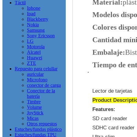
Material:
plás
Táctil
Iphone
Modelos dispo
Ipad
Blackberry
Nokia
Colores dispon
Samsung
Sony Ericsson
Cantidad mín
LG
Motorola
Embalaje:
Bist
Alcatel
Huawei
ZTE
Tiempo de ent
Repuesto para celullar
auricular
Microfono
conector de carga
Conector de la
Lector de tarjetas
batería
Product Descripti
Timbre
Volume
Features:
JoyStick
Micas
SD card reader
Otros repuestos
SDHC card reader
Estuches/fundas plástico
Estuches/fundas TPU
Ultra-slim