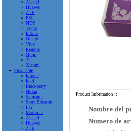
Alcatel
Huawei
ZTE
PSP
NDS
Tecno
Infinix
One plus
Vivo
Realme
Oppo
Tcl
Xiaomi
Flex cable
Iphone
Ipad
Blackberry
Nokia
Product Information ：
Samsung
Sony Ericsson
LG
Nombre del p
Motorola
Alcatel
Número de art
Huawei
ZTE