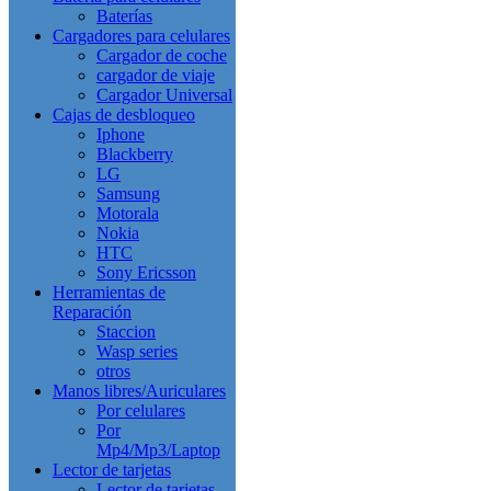
Baterías
Cargadores para celulares
Cargador de coche
cargador de viaje
Cargador Universal
Cajas de desbloqueo
Iphone
Blackberry
LG
Samsung
Motorala
Nokia
HTC
Sony Ericsson
Herramientas de
Reparación
Staccion
Wasp series
otros
Manos libres/Auriculares
Por celulares
Por
Mp4/Mp3/Laptop
Lector de tarjetas
Lector de tarjetas