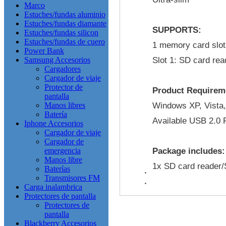
Marco
Estuches/fundas aluminio
Estuches/fundas diamante
SUPPORTS:
Estuches/fundas silicon
Estuches/fundas de cuero
1 memory card slot
Power Bank
Samsung Accesorios
Slot 1: SD card re
Cargadores
Cargador de viaje
Protector de
Product Requirem
pantalla
Manos libres
Windows XP, Vista,
Batería
Available USB 2.0 
Iphone Accesorios
Cargador de viaje
Cargador de
emergencia
Package includes
Manos libre
1x SD card reader
Baterías
Transmisores FM
Carga inalambrica
Protectores de pantalla
Protectores de
pantalla
Blackberry Accesorios