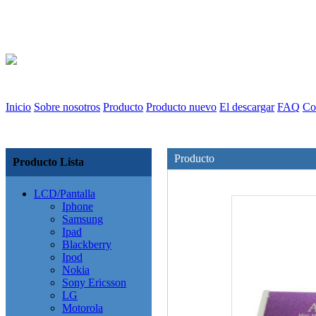
Inicio
Sobre nosotros
Producto
Producto nuevo
El descargar
FAQ
Co
Producto
Producto Lista
LCD/Pantalla
Iphone
Samsung
Ipad
Blackberry
Ipod
Nokia
Sony Ericsson
LG
Motorola