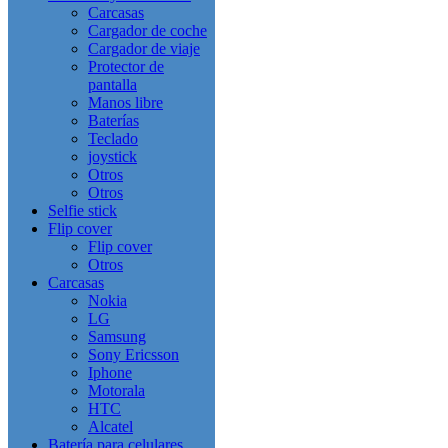
Carcasas
Cargador de coche
Cargador de viaje
Protector de
pantalla
Manos libre
Baterías
Teclado
joystick
Otros
Otros
Selfie stick
Flip cover
Flip cover
Otros
Carcasas
Nokia
LG
Samsung
Sony Ericsson
Iphone
Motorala
HTC
Alcatel
Batería para celulares